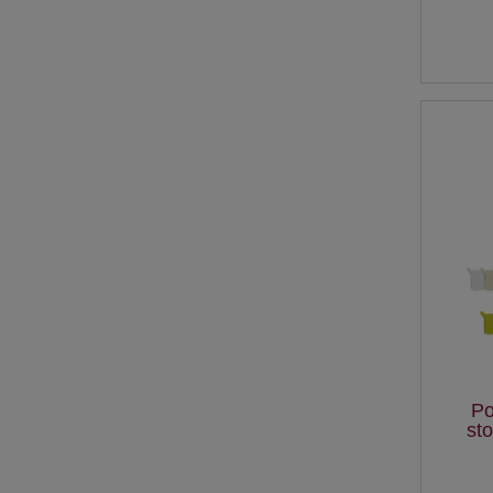
Po
st