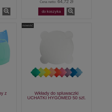
64,72 zł
Cena netto:
do koszyka
nowość
ny z
Wkłady do spluwaczki
UCHATKI HYGOMED 50 szt.