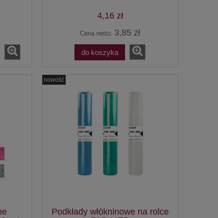
4,16 zł
3,85 zł
Cena netto:
do koszyka
nowość
ne
Podkłady włókninowe na rolce