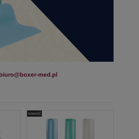
biuro@boxer-med.pl
nowość