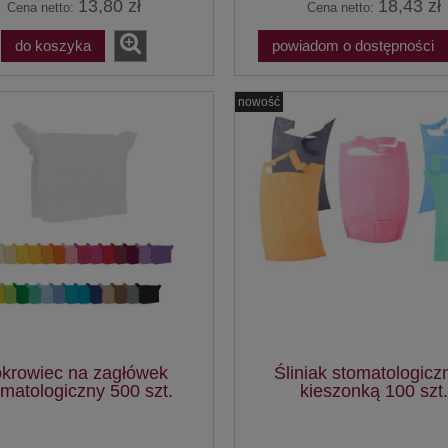
13,80 zł
18,43 zł
Cena netto:
Cena netto:
do koszyka
powiadom o dostępności
nowość
krowiec na zagłówek
Śliniak stomatologicz
omatologiczny 500 szt.
kieszonką 100 szt.