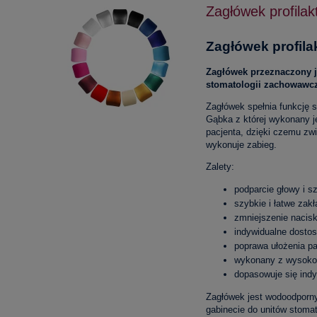
Zagłówek profila
Zagłówek profil
Zagłówek przeznaczony j
stomatologii zachowawcze
Zagłówek spełnia funkcję s
Gąbka z której wykonany j
pacjenta, dzięki czemu zw
wykonuje zabieg.
Zalety:
podparcie głowy i s
szybkie i łatwe zak
zmniejszenie nacis
indywidualne dosto
poprawa ułożenia p
wykonany z wysoko s
dopasowuje się indy
Zagłówek jest wodoodporn
gabinecie do unitów stoma