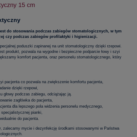
ktyczny 15 cm
aktyczny
est do stosowania podczas zabiegów stomatologicznych, w tym
j czy podczas zabiegów profilaktyki i higienizacji.
pecjalnej poduszki zapinanej na unit stomatologiczny dzięki rzepowi.
est produkt, pozwala na wygodne i bezpieczne podparcie łowy i szyi
iększamy komfort pacjenta, oraz personelu stomatologicznego, który
zyi pacjenta co pozwala na zwiększenie komfortu pacjenta,
ładanie dzięki rzepowi,
ku głowy podczas zabiegu, odciążając ją.
sowanie zagłówka do pacjenta,
acjenta dla lepszego pola widzenia personelu medycznego,
pecjalistycznej pianki,
widualnie do pacjenta.
y, zalecamy mycie i dezynfekcję środkami stosowanymi w Państwa
tologicznych.