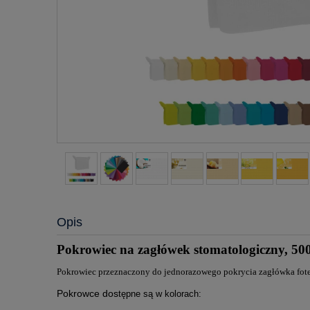
Opis
Pokrowiec na zagłówek stomatologiczny, 500 
Pokrowiec przeznaczony do jednorazowego pokrycia zagłówka fote
Pokrowce dos
tępne są w kolorach: