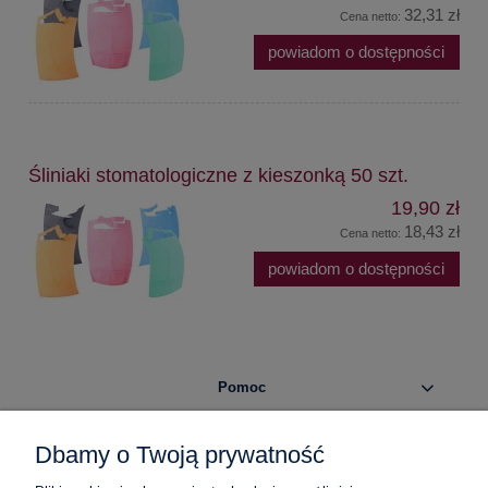
32,31 zł
Cena netto:
powiadom o dostępności
Śliniaki stomatologiczne z kieszonką 50 szt.
19,90 zł
18,43 zł
Cena netto:
powiadom o dostępności
Pomoc
Moje konto
Dbamy o Twoją prywatność