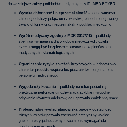
Najważniejsze zalety podkładów medycznych MIDI-MED BOXER:
Wysoka chłonność i nieprzemakalność
–
jedna warstwa
chłonnej celulozy połączona z warstwą folii ochronnej tworzy
trwały, chłonny oraz nieprzemakalny podkład medyczny.
Wyrób medyczny zgodny z MDR 2017/745
–
podkłady
spełniają wymagania dla wyrobów medycznych, dzięki
czemu mogą być bezpiecznie stosowane w placówkach
medycznych i stomatologicznych.
Ograniczenie ryzyka zakażeń krzyżowych
–
jednorazowy
charakter produktu wspiera bezpieczeństwo pacjenta oraz
personelu medycznego.
Wygoda użytkowania
–
podkłady na rolce posiadają
praktyczną perforację umożliwiającą szybkie i wygodne
odrywanie równych odcinków, co usprawnia codzienną pracę.
Profesjonalny wygląd stanowiska pracy –
dostępność
różnych kolorów pozwala zachować estetyczny wygląd
gabinetu przy jednoczesnym spełnieniu wymagań dla
wyrobów medycznych.