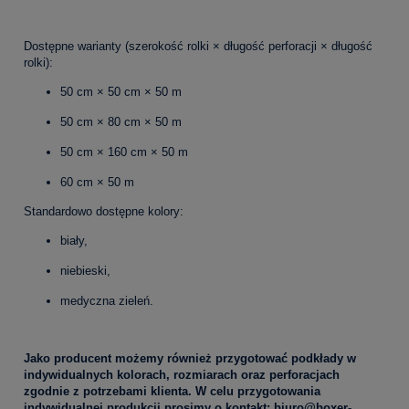
Dostępne warianty (szerokość rolki × długość perforacji × długość
rolki):
50 cm × 50 cm × 50 m
50 cm × 80 cm × 50 m
50 cm × 160 cm × 50 m
60 cm × 50 m
Standardowo dostępne kolory:
biały,
niebieski,
medyczna zieleń.
Jako producent możemy również przygotować podkłady w
indywidualnych kolorach, rozmiarach oraz perforacjach
zgodnie z potrzebami klienta. W celu przygotowania
indywidualnej produkcji prosimy o kontakt: biuro@boxer-