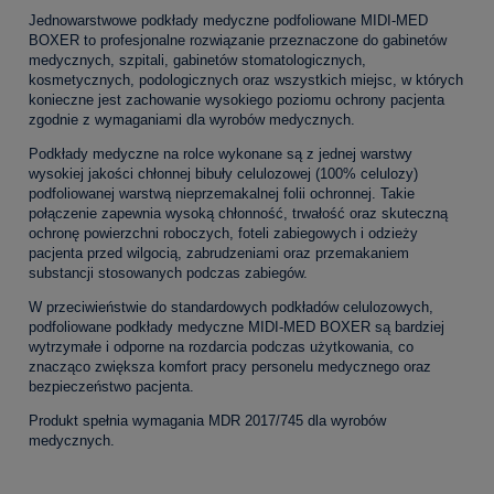
Jednowarstwowe podkłady medyczne podfoliowane MIDI-MED
BOXER to profesjonalne rozwiązanie przeznaczone do gabinetów
medycznych, szpitali, gabinetów stomatologicznych,
kosmetycznych, podologicznych oraz wszystkich miejsc, w których
konieczne jest zachowanie wysokiego poziomu ochrony pacjenta
zgodnie z wymaganiami dla wyrobów medycznych.
Podkłady medyczne na rolce wykonane są z jednej warstwy
wysokiej jakości chłonnej bibuły celulozowej (100% celulozy)
podfoliowanej warstwą nieprzemakalnej folii ochronnej. Takie
połączenie zapewnia wysoką chłonność, trwałość oraz skuteczną
ochronę powierzchni roboczych, foteli zabiegowych i odzieży
pacjenta przed wilgocią, zabrudzeniami oraz przemakaniem
substancji stosowanych podczas zabiegów.
W przeciwieństwie do standardowych podkładów celulozowych,
podfoliowane podkłady medyczne MIDI-MED BOXER są bardziej
wytrzymałe i odporne na rozdarcia podczas użytkowania, co
znacząco zwiększa komfort pracy personelu medycznego oraz
bezpieczeństwo pacjenta.
Produkt spełnia wymagania MDR 2017/745 dla wyrobów
medycznych.